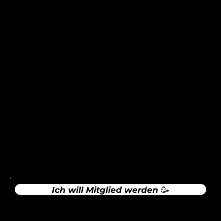
Du bist noch nicht dabei?
Werde eine/r
von uns!
SC Maisach e.V.
Alte Brucker Straße 18
82216 Maisach
info@scmaisach.de
Rechtliches
Impressum
Datenschutz
Ich will Mitglied werden 🥳