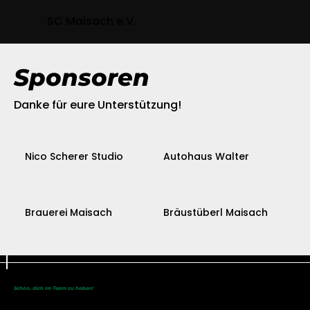
SC Maisach e.V.
Sponsoren
Danke für eure Unterstützung!
Nico Scherer Studio
Autohaus Walter
Brauerei Maisach
Bräustüberl Maisach
Schön, dich im Team zu haben!