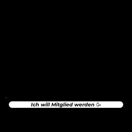
SC Maisach e.V.
Alte Brucker Straße 18
82216 Maisach
info@scmaisach.de
Rechtliches
Impressum
Datenschutz
Ich will Mitglied werden 🥳
Sportgaststätte Maisach (Sula)