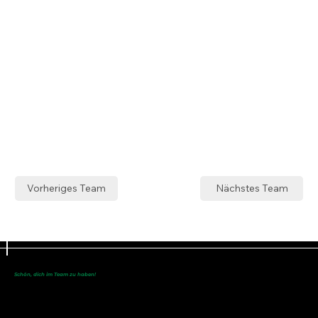
Vorheriges Team
Nächstes Team
Schön, dich im Team zu haben!
Du bist noch nicht dabei?
Werde eine/r
von uns!