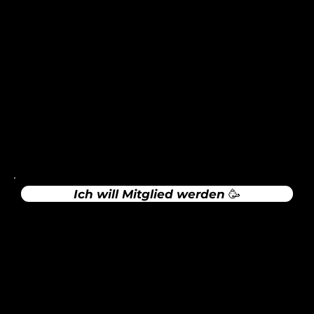
Alte Brucker Straße 18
82216 Maisach
info@scmaisach.de
Rechtliches
Impressum
Datenschutz
Ich will Mitglied werden 🥳
Sportgaststätte Maisach (Sula)
Zur Website