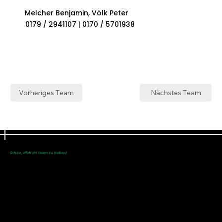
Melcher Benjamin, Völk Peter
0179 / 2941107 | 0170 / 5701938
Vorheriges Team
Nächstes Team
Schön, dich im Team zu haben!
Du bist noch nicht dabei?
Werde eine/r
von uns!
SC Maisach e.V.