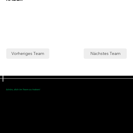
Vorheriges Team
Nächstes Team
Schön, dich im Team zu haben!
Du bist noch nicht dabei?
Werde eine/r
von uns!
SC Maisach e.V.