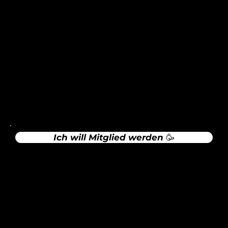
Alte Brucker Straße 18
82216 Maisach
info@scmaisach.de
Rechtliches
Impressum
Datenschutz
Ich will Mitglied werden 🥳
Sportgaststätte Maisach (Sula)
Zur Website